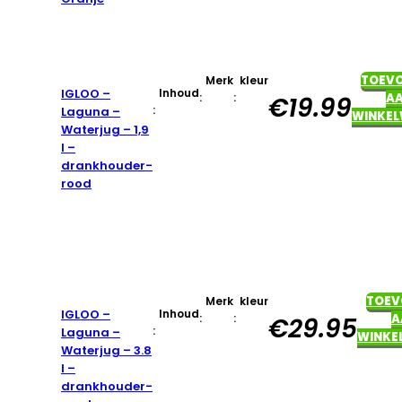
TOEV
Merk
kleur
IGLOO –
Inhoud
:
:
A
€
19.99
:
Laguna –
WINKE
Waterjug – 1,9
l –
drankhouder-
rood
TOEV
Merk
kleur
IGLOO –
Inhoud
:
:
A
€
29.95
:
Laguna –
WINKE
Waterjug – 3.8
l –
drankhouder-