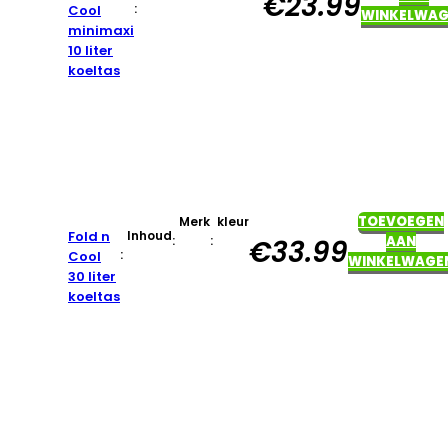
€
23.99
:
Cool
WINKELWAG
minimaxi
10 liter
koeltas
TOEVOEGEN
Merk
kleur
Fold n
Inhoud
:
:
AAN
€
33.99
:
Cool
WINKELWAGE
30 liter
koeltas