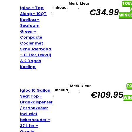
TOE
Merk
kleur
Igloo – Tag
Inhoud
:
:
€
34.99
:
Along – 10QT
WINK
Koelbox -
Seafoam
Green –
Compacte
Cooler met
Schouderband
– 11 Liter, Lekvrij
& 2 Dagen
Koeling
T
Merk
kleur
Igloo 10 Gallon
Inhoud
:
:
€
109.95
:
Seat Top –
WIN
Drankdispenser
/ drankkoeler
inclusief
bekerhouder –
37 Liter –
Oranje