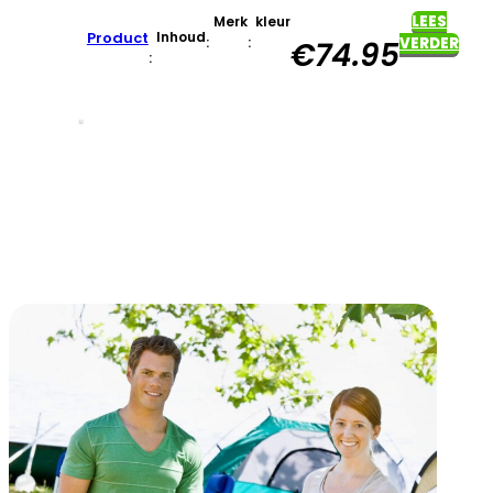
LEES
Merk
kleur
Product
Inhoud
:
:
VERDER
€
74.95
: