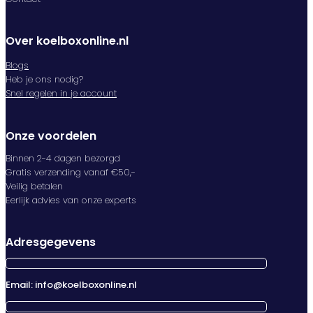
Over koelboxonline.nl
Blogs
Heb je ons nodig?
Snel regelen in je account
Onze voordelen
Binnen 2-4 dagen bezorgd
Gratis verzending vanaf €50,-
Veilig betalen
Eerlijk advies van onze experts
Adresgegevens
Email: info@koelboxonline.nl