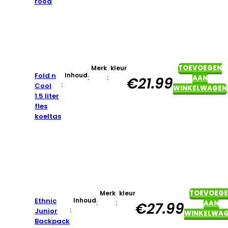
rood
TOEVOEGEN
Merk
kleur
Fold n
Inhoud
:
:
AAN
€
21.99
:
Cool
WINKELWAGEN
1.5 liter
fles
koeltas
TOEVOEG
Merk
kleur
Ethnic
Inhoud
:
:
AAN
€
27.99
:
Junior
WINKELWA
Backpack