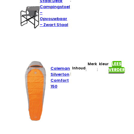
:
Staal Deck
Campingstoel
–
Opvouwbaar
– Zwart Staal
LEES
Merk
kleur
Coleman
Inhoud
:
:
VERDER
:
Silverton
Comfort
150