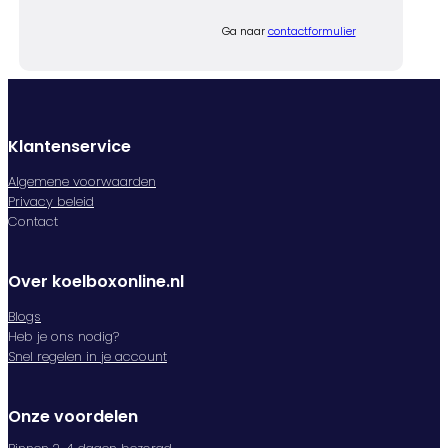
Ga naar
contactformulier
Klantenservice
Algemene voorwaarden
Privacy beleid
Contact
Over koelboxonline.nl
Blogs
Heb je ons nodig?
Snel regelen in je account
Onze voordelen