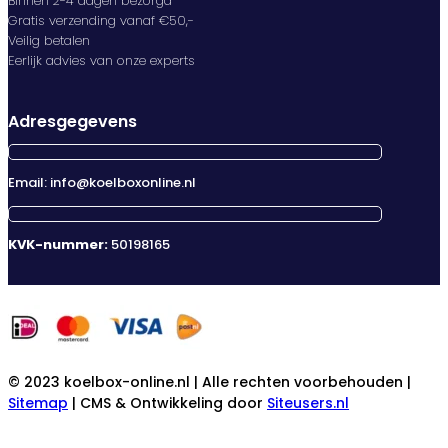
Binnen 2-4 dagen bezorgd
Gratis verzending vanaf €50,-
Veilig betalen
Eerlijk advies van onze experts
Adresgegevens
Email: info@koelboxonline.nl
KVK-nummer:
50198165
© 2023 koelbox-online.nl | Alle rechten voorbehouden |
Sitemap
| CMS & Ontwikkeling door
Siteusers.nl