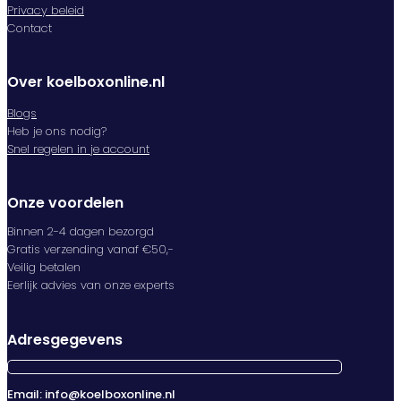
Privacy beleid
Contact
Over koelboxonline.nl
Blogs
Heb je ons nodig?
Snel regelen in je account
Onze voordelen
Binnen 2-4 dagen bezorgd
Gratis verzending vanaf €50,-
Veilig betalen
Eerlijk advies van onze experts
Adresgegevens
Email: info@koelboxonline.nl