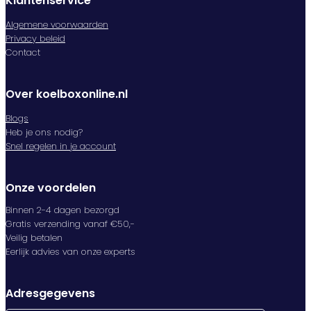
Klantenservice
Algemene voorwaarden
Privacy beleid
Contact
Over koelboxonline.nl
Blogs
Heb je ons nodig?
Snel regelen in je account
Onze voordelen
Binnen 2-4 dagen bezorgd
Gratis verzending vanaf €50,-
Veilig betalen
Eerlijk advies van onze experts
Adresgegevens