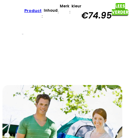
LEES
Merk
kleur
Product
Inhoud
:
:
VERDER
€
74.95
: