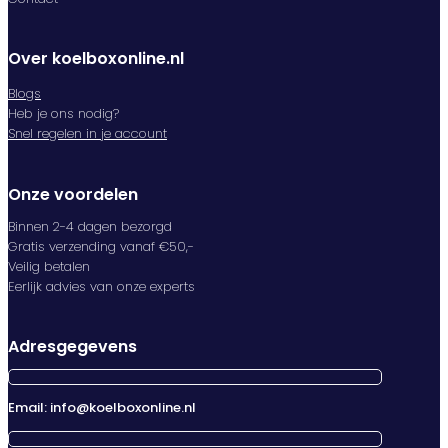
Over koelboxonline.nl
Blogs
Heb je ons nodig?
Snel regelen in je account
Onze voordelen
Binnen 2-4 dagen bezorgd
Gratis verzending vanaf €50,-
Veilig betalen
Eerlijk advies van onze experts
Adresgegevens
Email: info@koelboxonline.nl