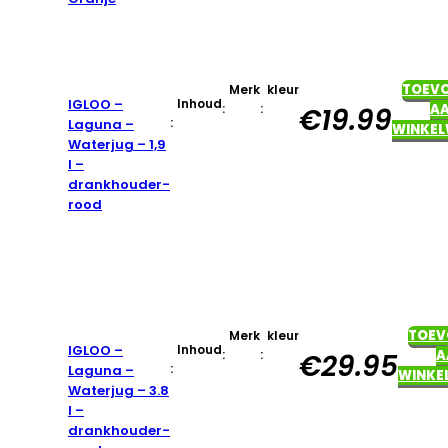
TOEV
Merk
kleur
IGLOO –
Inhoud
:
:
A
€
19.99
:
Laguna –
WINKE
Waterjug – 1,9
l –
drankhouder-
rood
TOEV
Merk
kleur
IGLOO –
Inhoud
:
:
A
€
29.95
:
Laguna –
WINKE
Waterjug – 3.8
l –
drankhouder-