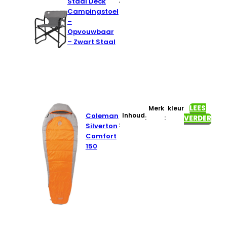
:
Staal Deck
Campingstoel
–
Opvouwbaar
– Zwart Staal
LEES
Merk
kleur
Coleman
Inhoud
:
:
VERDER
:
Silverton
Comfort
150