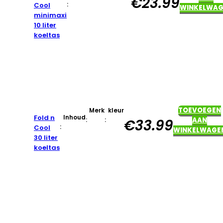
€
23.99
:
Cool
WINKELWAG
minimaxi
10 liter
koeltas
TOEVOEGEN
Merk
kleur
Fold n
Inhoud
:
:
AAN
€
33.99
:
Cool
WINKELWAGE
30 liter
koeltas