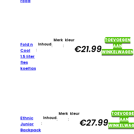
rood
TOEVOEGEN
Merk
kleur
Fold n
Inhoud
:
:
AAN
€
21.99
:
Cool
WINKELWAGEN
1.5 liter
fles
koeltas
TOEVOEG
Merk
kleur
Ethnic
Inhoud
:
:
AAN
€
27.99
:
Junior
WINKELWA
Backpack