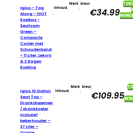
TOE
Merk
kleur
Igloo – Tag
Inhoud
:
:
€
34.99
:
Along – 10QT
WINK
Koelbox -
Seafoam
Green –
Compacte
Cooler met
Schouderband
– 11 Liter, Lekvrij
& 2 Dagen
Koeling
T
Merk
kleur
Igloo 10 Gallon
Inhoud
:
:
€
109.95
:
Seat Top –
WIN
Drankdispenser
/ drankkoeler
inclusief
bekerhouder –
37 Liter –
Oranje