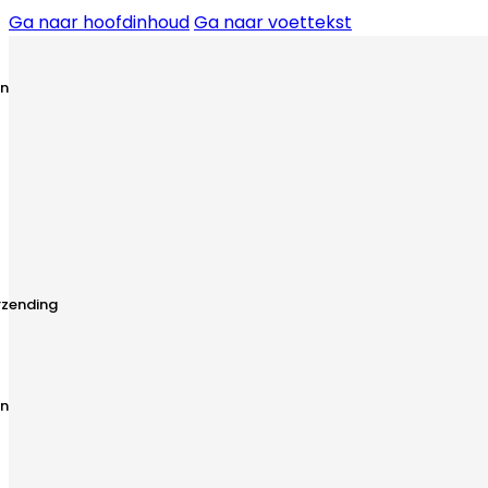
Ga naar hoofdinhoud
Ga naar voettekst
n
rzending
n