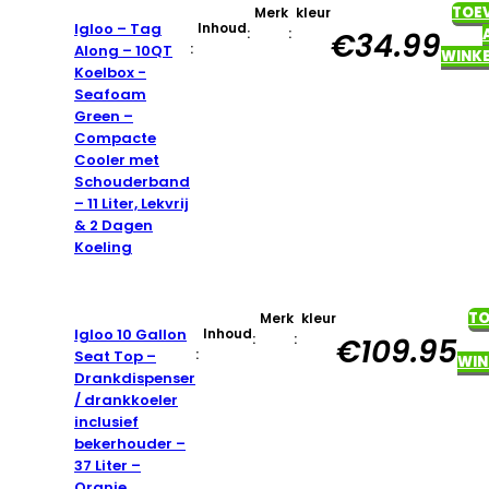
TOE
Merk
kleur
Igloo – Tag
Inhoud
:
:
€
34.99
:
Along – 10QT
WINK
Koelbox -
Seafoam
Green –
Compacte
Cooler met
Schouderband
– 11 Liter, Lekvrij
& 2 Dagen
Koeling
T
Merk
kleur
Igloo 10 Gallon
Inhoud
:
:
€
109.95
:
Seat Top –
WIN
Drankdispenser
/ drankkoeler
inclusief
bekerhouder –
37 Liter –
Oranje