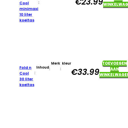
€
23.99
:
Cool
WINKELWAG
minimaxi
10 liter
koeltas
TOEVOEGEN
Merk
kleur
Fold n
Inhoud
:
:
AAN
€
33.99
:
Cool
WINKELWAGE
30 liter
koeltas