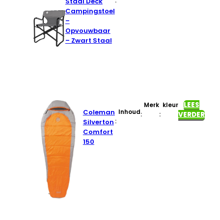
:
Staal Deck
Campingstoel
–
Opvouwbaar
– Zwart Staal
LEES
Merk
kleur
Coleman
Inhoud
:
:
VERDER
:
Silverton
Comfort
150