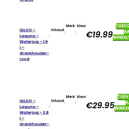
TOEV
Merk
kleur
IGLOO –
Inhoud
:
:
A
€
19.99
:
Laguna –
WINKE
Waterjug – 1,9
l –
drankhouder-
rood
TOEV
Merk
kleur
IGLOO –
Inhoud
:
:
A
€
29.95
:
Laguna –
WINKE
Waterjug – 3.8
l –
drankhouder-