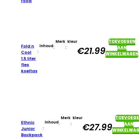
rood
TOEVOEGEN
Merk
kleur
Fold n
Inhoud
:
:
AAN
€
21.99
:
Cool
WINKELWAGEN
1.5 liter
fles
koeltas
TOEVOEG
Merk
kleur
Ethnic
Inhoud
:
:
AAN
€
27.99
:
Junior
WINKELWA
Backpack