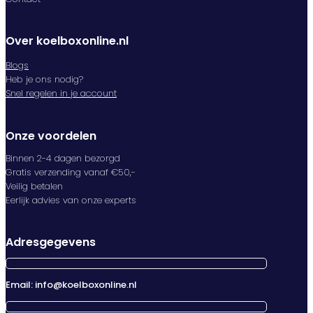
Over koelboxonline.nl
Blogs
Heb je ons nodig?
Snel regelen in je account
Onze voordelen
Binnen 2-4 dagen bezorgd
Gratis verzending vanaf €50,-
Veilig betalen
Eerlijk advies van onze experts
Adresgegevens
Email: info@koelboxonline.nl