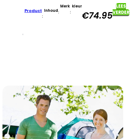
LEES
Merk
kleur
Product
Inhoud
:
:
VERDER
€
74.95
: