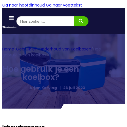
Ga naar hoofdinhoud
Ga naar voettekst
Zoekknop
Zoek
naar:
Home
/
Gebruik en Onderhoud van Koelboxen
/
Hoe
gebruik je een koelbox?
Hoe gebruik je een
koelbox?
Arjan Korving | 26 juli 2023
Inhoudsopgave