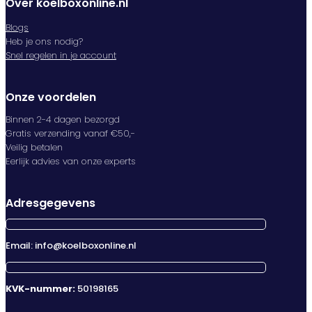
Over koelboxonline.nl
Blogs
Heb je ons nodig?
Snel regelen in je account
Onze voordelen
Binnen 2-4 dagen bezorgd
Gratis verzending vanaf €50,-
Veilig betalen
Eerlijk advies van onze experts
Adresgegevens
Email: info@koelboxonline.nl
KVK-nummer:
50198165