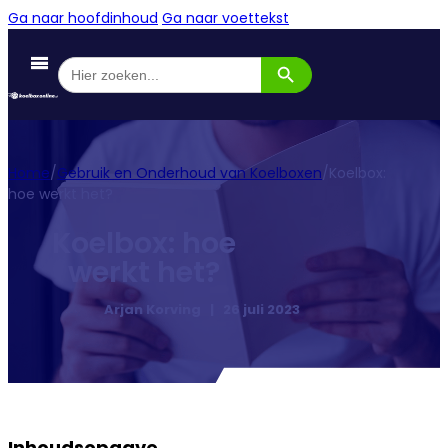
Ga naar hoofdinhoud
Ga naar voettekst
Zoekknop
Zoek
naar:
Home
/
Gebruik en Onderhoud van Koelboxen
/
Koelbox:
hoe werkt het?
Koelbox: hoe
werkt het?
Arjan Korving | 26 juli 2023
Inhoudsopgave