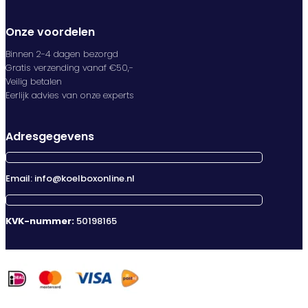
Onze voordelen
Binnen 2-4 dagen bezorgd
Gratis verzending vanaf €50,-
Veilig betalen
Eerlijk advies van onze experts
Adresgegevens
Email: info@koelboxonline.nl
KVK-nummer:
50198165