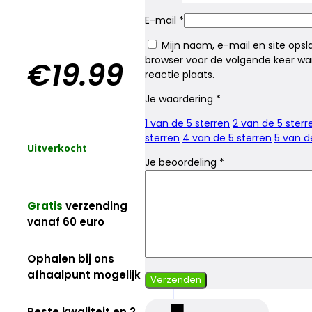
E-mail
*
Mijn naam, e-mail en site opsl
browser voor de volgende keer wa
€
19.99
reactie plaats.
Je waardering
*
1 van de 5 sterren
2 van de 5 sterr
sterren
4 van de 5 sterren
5 van d
Uitverkocht
Je beoordeling
*
Gratis
verzending
vanaf 60 euro
Ophalen bij ons
afhaalpunt mogelijk
Beste kwaliteit en 2