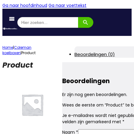
Ga naar hoofdinhoud
Ga naar voettekst
Zoekknop
Zoek
naar:
Home
|
Coleman
koelboxen
|
Product
Beoordelingen (0)
Product
Beoordelingen
Er zijn nog geen beoordelingen.
Wees de eerste om “Product” te 
Je e-mailadres wordt niet gepubli
velden zijn gemarkeerd met
*
Naam
*