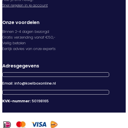
Snel regelen in je account
Onze voordelen
Binnen 2-4 dagen bezorgd
Gratis verzending vanaf €50,-
Veilig betalen
Eerlijk advies van onze experts
Adresgegevens
Email: info@koelboxonline.nl
KVK-nummer:
50198165