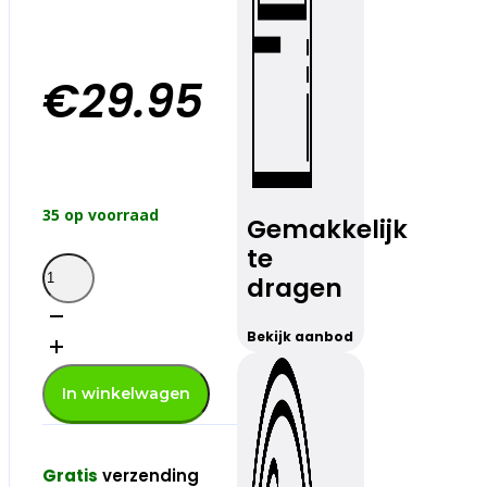
€
29.95
35 op voorraad
Gemakkelijk
te
MP27
dragen
koelbox
blauw
28Ltr
Bekijk aanbod
aantal
In winkelwagen
Gratis
verzending