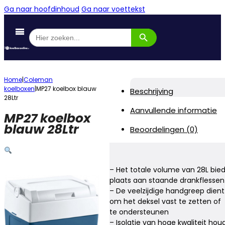
Ga naar hoofdinhoud
Ga naar voettekst
Zoekknop
Zoek
naar:
Home
|
Coleman
koelboxen
|
MP27 koelbox blauw
Beschrijving
28Ltr
Aanvullende informatie
MP27 koelbox
blauw 28Ltr
Beoordelingen (0)
– Het totale volume van 28L bied
plaats aan staande drankflessen
– De veelzijdige handgreep dient
om het deksel vast te zetten of
te ondersteunen
– Isolatie van hoge kwaliteit hou