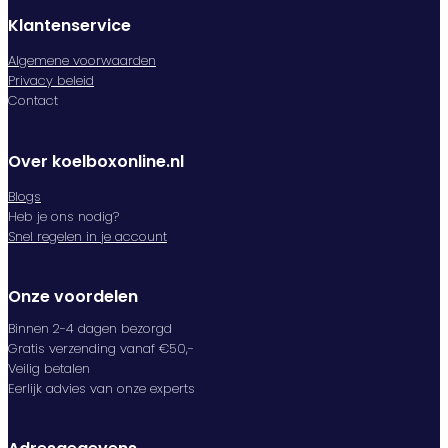
Klantenservice
Algemene voorwaarden
Privacy beleid
Contact
Over koelboxonline.nl
Blogs
Heb je ons nodig?
Snel regelen in je account
Onze voordelen
Binnen 2-4 dagen bezorgd
Gratis verzending vanaf €50,-
Veilig betalen
Eerlijk advies van onze experts