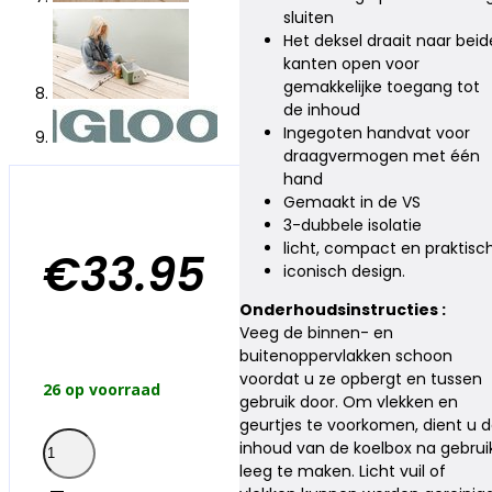
sluiten
Het deksel draait naar beid
kanten open voor
gemakkelijke toegang tot
de inhoud
Ingegoten handvat voor
draagvermogen met één
hand
Gemaakt in de VS
3-dubbele isolatie
licht, compact en praktisc
€
33.95
iconisch design.
Onderhoudsinstructies :
Veeg de binnen- en
buitenoppervlakken schoon
voordat u ze opbergt en tussen
26 op voorraad
gebruik door. Om vlekken en
geurtjes te voorkomen, dient u 
Ecocool
inhoud van de koelbox na gebrui
Playmate
leeg te maken. Licht vuil of
Elite