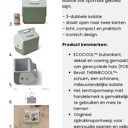
isolatie ook optimaal gekoeld
blijft.
– 3-dubbele isolatie
– draait open naar twee kanten
– licht, compact en praktisch
– iconisch design.
Product kenmerken:
ECOCOOL™: buitenkant,
deksel en voering gemaakt
van gerecyclede hars (PCR
Bevat THERMECOOL™-
schuim, een schonere,
milieuvriendelijke isolatie
Het tenttopontwerp met
handelsmerk is gemakkelijk
te gebruiken en mee te
nemen
Origineel
zijdrukknopontwerp voor
eenvoudig openen en veili