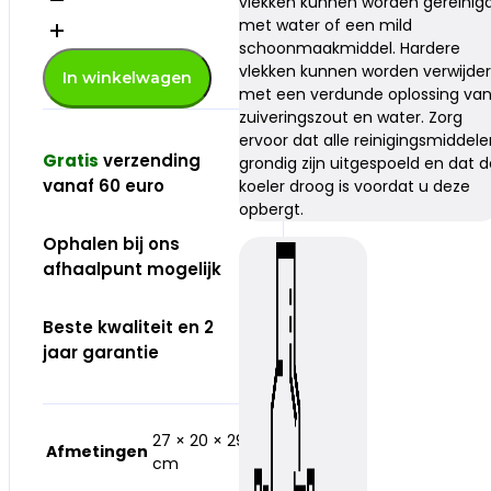
vlekken kunnen worden gereinig
koelbox
met water of een mild
groen
schoonmaakmiddel. Hardere
-
aantal
vlekken kunnen worden verwijde
In winkelwagen
met een verdunde oplossing va
zuiveringszout en water. Zorg
ervoor dat alle reinigingsmiddel
Gratis
verzending
grondig zijn uitgespoeld en dat 
vanaf 60 euro
koeler droog is voordat u deze
opbergt.
Ophalen bij ons
afhaalpunt mogelijk
Beste kwaliteit en 2
jaar garantie
27 × 20 × 29
Afmetingen
cm