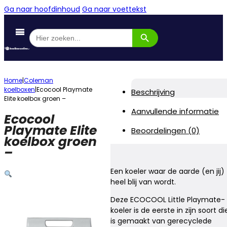
Ga naar hoofdinhoud
Ga naar voettekst
Zoekknop
Zoek
naar:
Home
|
Coleman
koelboxen
|
Ecocool Playmate
Beschrijving
Elite koelbox groen –
Aanvullende informatie
Ecocool
Playmate Elite
Beoordelingen (0)
koelbox groen
–
Een koeler waar de aarde (en jij)
heel blij van wordt.
Deze ECOCOOL Little Playmate-
koeler is de eerste in zijn soort di
is gemaakt van gerecyclede