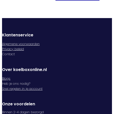
Klantenservice
Algemene voorwaarden
Privacy beleid
Contact
Over koelboxonline.nl
Blogs
Heb je ons nodig?
Snel regelen in je account
Onze voordelen
Binnen 2-4 dagen bezorgd