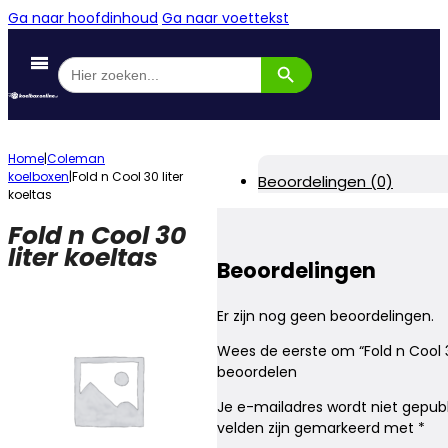
Ga naar hoofdinhoud
Ga naar voettekst
Zoekknop
Zoek
naar:
Home
|
Coleman
koelboxen
|
Fold n Cool 30 liter
Beoordelingen (0)
koeltas
Fold n Cool 30
liter koeltas
Beoordelingen
Er zijn nog geen beoordelingen.
Wees de eerste om “Fold n Cool 30
beoordelen
Je e-mailadres wordt niet gepubl
velden zijn gemarkeerd met
*