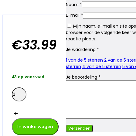
Naam
*
E-mail
*
Mijn naam, e-mail en site ops
browser voor de volgende keer w
reactie plaats.
€
33.99
Je waardering
*
1 van de 5 sterren
2 van de 5 ster
sterren
4 van de 5 sterren
5 van 
43 op voorraad
Je beoordeling
*
Fold
n
Cool
30
liter
koeltas
aantal
In winkelwagen