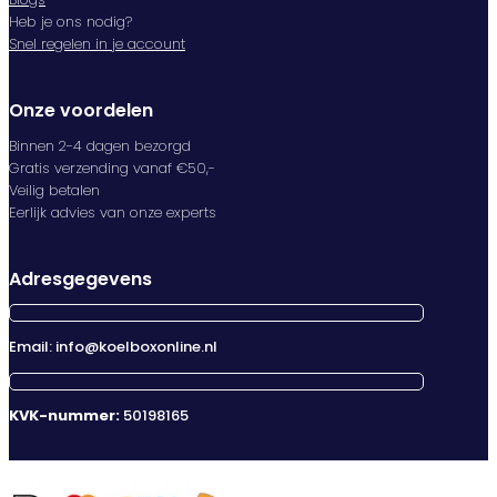
Heb je ons nodig?
Snel regelen in je account
Onze voordelen
Binnen 2-4 dagen bezorgd
Gratis verzending vanaf €50,-
Veilig betalen
Eerlijk advies van onze experts
Adresgegevens
Email: info@koelboxonline.nl
KVK-nummer:
50198165