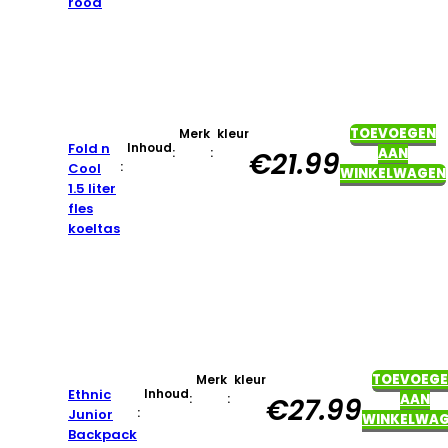
rood
TOEVOEGEN
Merk
kleur
Fold n
Inhoud
:
:
AAN
€
21.99
:
Cool
WINKELWAGEN
1.5 liter
fles
koeltas
TOEVOEG
Merk
kleur
Ethnic
Inhoud
:
:
AAN
€
27.99
:
Junior
WINKELWA
Backpack