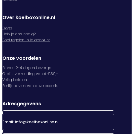
Over koelboxonline.nl
Blogs
Heb je ons nodig?
Snel regelen in je account
Onze voordelen
Binnen 2-4 dagen bezorgd
Gratis verzending vanaf €50,-
Veilig betalen
Eerlijk advies van onze experts
Adresgegevens
Email: info@koelboxonline.nl