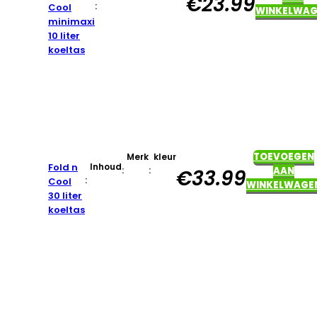
€
23.99
:
Cool
WINKELWAG
minimaxi
10 liter
koeltas
TOEVOEGEN
Merk
kleur
Fold n
Inhoud
:
:
AAN
€
33.99
:
Cool
WINKELWAGE
30 liter
koeltas