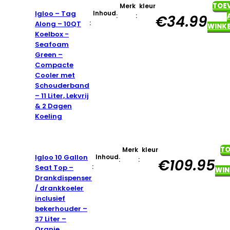
TOE
Merk
kleur
Igloo – Tag
Inhoud
:
:
€
34.99
:
Along – 10QT
WINK
Koelbox -
Seafoam
Green –
Compacte
Cooler met
Schouderband
– 11 Liter, Lekvrij
& 2 Dagen
Koeling
T
Merk
kleur
Igloo 10 Gallon
Inhoud
:
:
€
109.95
:
Seat Top –
WIN
Drankdispenser
/ drankkoeler
inclusief
bekerhouder –
37 Liter –
Oranje