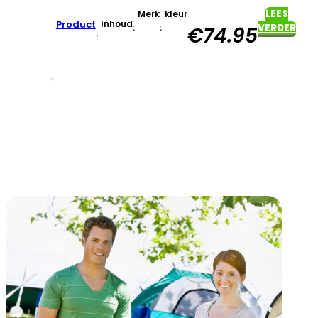
LEES
Merk
kleur
Product
Inhoud
:
:
VERDER
€
74.95
: