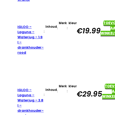
TOEV
Merk
kleur
IGLOO –
Inhoud
:
:
A
€
19.99
:
Laguna –
WINKE
Waterjug – 1,9
l –
drankhouder-
rood
TOEV
Merk
kleur
IGLOO –
Inhoud
:
:
A
€
29.95
:
Laguna –
WINKE
Waterjug – 3.8
l –
drankhouder-