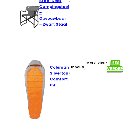
:
Staal Deck
Campingstoel
–
Opvouwbaar
– Zwart Staal
LEES
Merk
kleur
Coleman
Inhoud
:
:
VERDER
:
Silverton
Comfort
150