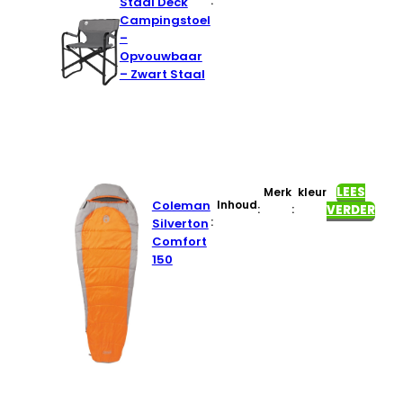
:
Staal Deck
Campingstoel
–
Opvouwbaar
– Zwart Staal
LEES
Merk
kleur
Coleman
Inhoud
:
:
VERDER
:
Silverton
Comfort
150