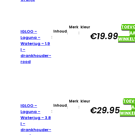
TOEV
Merk
kleur
IGLOO –
Inhoud
:
:
A
€
19.99
:
Laguna –
WINKE
Waterjug – 1,9
l –
drankhouder-
rood
TOEV
Merk
kleur
IGLOO –
Inhoud
:
:
A
€
29.95
:
Laguna –
WINKE
Waterjug – 3.8
l –
drankhouder-