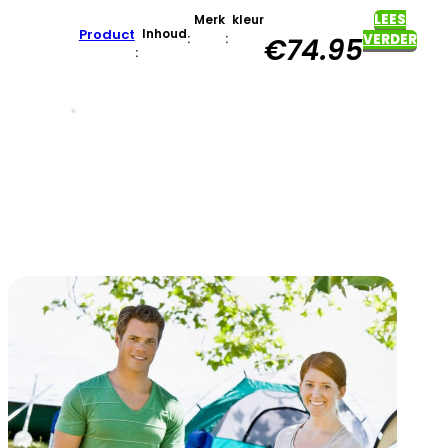
LEES
Merk
kleur
Product
Inhoud
:
:
VERDER
€
74.95
: