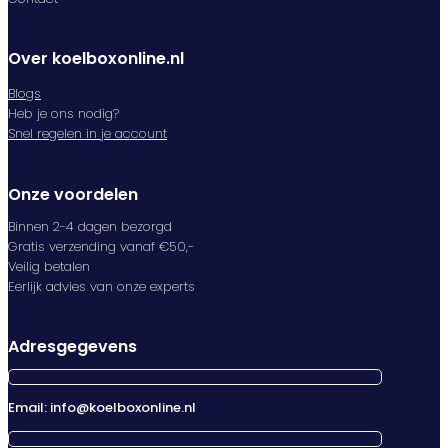
Over koelboxonline.nl
Blogs
Heb je ons nodig?
Snel regelen in je account
Onze voordelen
Binnen 2-4 dagen bezorgd
Gratis verzending vanaf €50,-
Veilig betalen
Eerlijk advies van onze experts
Adresgegevens
Email: info@koelboxonline.nl