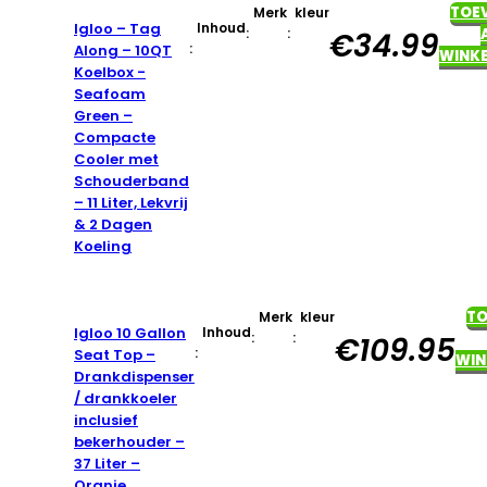
TOE
Merk
kleur
Igloo – Tag
Inhoud
:
:
€
34.99
:
Along – 10QT
WINK
Koelbox -
Seafoam
Green –
Compacte
Cooler met
Schouderband
– 11 Liter, Lekvrij
& 2 Dagen
Koeling
T
Merk
kleur
Igloo 10 Gallon
Inhoud
:
:
€
109.95
:
Seat Top –
WIN
Drankdispenser
/ drankkoeler
inclusief
bekerhouder –
37 Liter –
Oranje