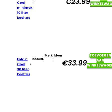
€
23.99
:
Cool
WINKELWAG
minimaxi
10 liter
koeltas
TOEVOEGEN
Merk
kleur
Fold n
Inhoud
:
:
AAN
€
33.99
:
Cool
WINKELWAGE
30 liter
koeltas