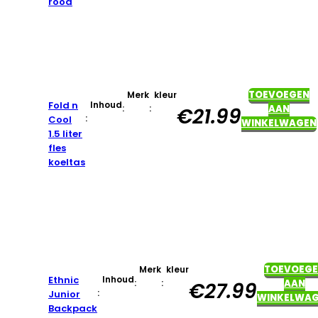
rood
TOEVOEGEN
Merk
kleur
Fold n
Inhoud
:
:
AAN
€
21.99
:
Cool
WINKELWAGEN
1.5 liter
fles
koeltas
TOEVOEG
Merk
kleur
Ethnic
Inhoud
:
:
AAN
€
27.99
:
Junior
WINKELWA
Backpack