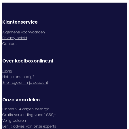
Klantenservice
Algemene voorwaarden
Privacy beleid
Contact
Over koelboxonline.nl
Blogs
Heb je ons nodig?
Snel regelen in je account
Onze voordelen
Binnen 2-4 dagen bezorgd
Gratis verzending vanaf €50,-
Veilig betalen
Eerlijk advies van onze experts