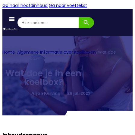
Ga naar hoofdinhoud
Ga naar voettekst
Zoekknop
Zoek
naar:
Home
/
Algemene Informatie over Koelboxen
/
Wat doe
je in een koelbox?
Wat doe je in een
koelbox?
Arjan Korving | 26 juli 2023
Inhoudsopgave