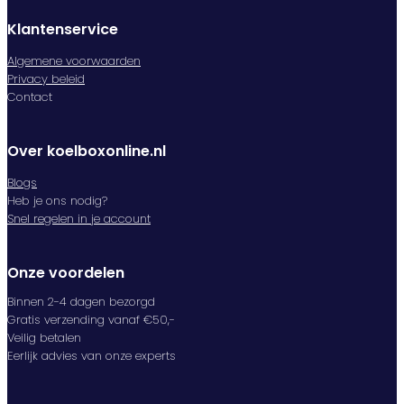
Klantenservice
Algemene voorwaarden
Privacy beleid
Contact
Over koelboxonline.nl
Blogs
Heb je ons nodig?
Snel regelen in je account
Onze voordelen
Binnen 2-4 dagen bezorgd
Gratis verzending vanaf €50,-
Veilig betalen
Eerlijk advies van onze experts