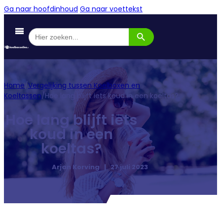
Ga naar hoofdinhoud
Ga naar voettekst
Zoekknop
Zoek
naar:
Home
/
Vergelijking tussen Koelboxen en
Koeltassen
/
Hoe lang blijft iets koud in een koeltas?
Hoe lang blijft iets
koud in een
koeltas?
Arjan Korving | 27 juli 2023