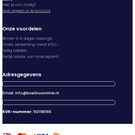
Heb je ons nodig?
Snel regelen in je account
Onze voordelen
Binnen 2-4 dagen bezorgd
Gratis verzending vanaf €50,-
Veilig betalen
Eerlijk advies van onze experts
Adresgegevens
Email: info@koelboxonline.nl
KVK-nummer:
50198165