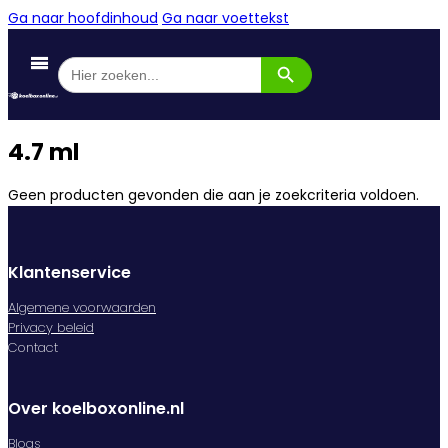
Ga naar hoofdinhoud
Ga naar voettekst
Zoekknop
Zoek
naar:
4.7 ml
Geen producten gevonden die aan je zoekcriteria voldoen.
Klantenservice
Algemene voorwaarden
Privacy beleid
Contact
Over koelboxonline.nl
Blogs