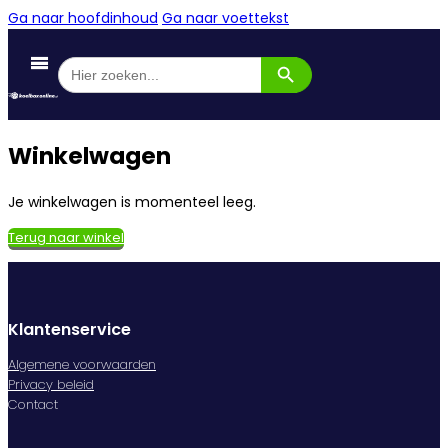
Ga naar hoofdinhoud
Ga naar voettekst
Zoekknop
Zoek
naar:
Winkelwagen
Je winkelwagen is momenteel leeg.
Terug naar winkel
Klantenservice
Algemene voorwaarden
Privacy beleid
Contact