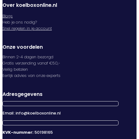
Over koelboxonline.nl
Blogs
Heb je ons nodig?
Snel regelen in je account
Onze voordelen
Binnen 2-4 dagen bezorgd
Gratis verzending vanaf €50,-
Veilig betalen
Eerlijk advies van onze experts
Adresgegevens
Email: info@koelboxonline.nl
KVK-nummer:
50198165